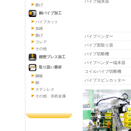
パイプ端末器
曲げ
銅パイプ加工
パイプカット
加締
曲げ
パイプベンダー
フレア
パイプ面取り器
その他
パイプ切断機
精密プレス加工
パイプベンダー端末器
取り扱い素材
コイルパイプ切断機
鋼板
パイプスピンカッター
銅
ステンレス
その他 非鉄金属