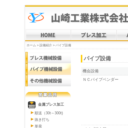
ホーム > 設備紹介 > パイプ設備
パイプ設備
機会設備
ＮＣパイプベンダー
金属プレス加工
順送（30t～300t)
抜き打ち
単発