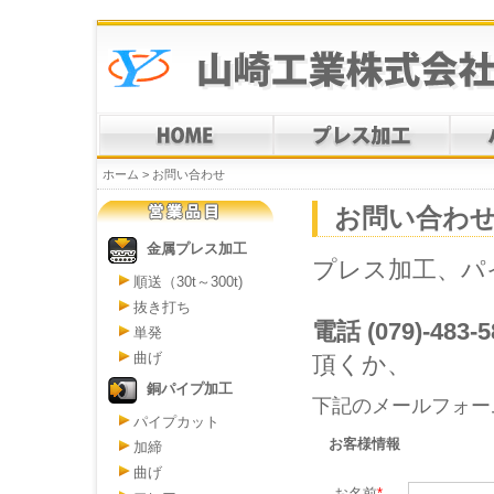
ホーム > お問い合わせ
お問い合わ
金属プレス加工
プレス加工、パ
順送（30t～300t)
抜き打ち
電話 (079)-483-
単発
曲げ
頂くか、
銅パイプ加工
下記のメールフォー
パイプカット
お客様情報
加締
曲げ