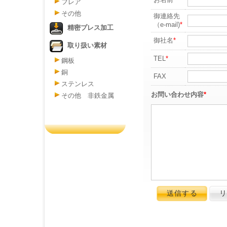
お名前
*
フレア
その他
御連絡先
（e-mail)
*
精密プレス加工
御社名
*
取り扱い素材
TEL
*
鋼板
銅
FAX
ステンレス
お問い合わせ内容
*
その他 非鉄金属